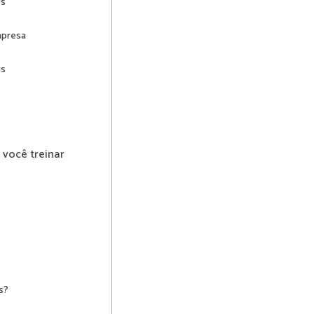
os
mpresa
is
 você treinar
s?