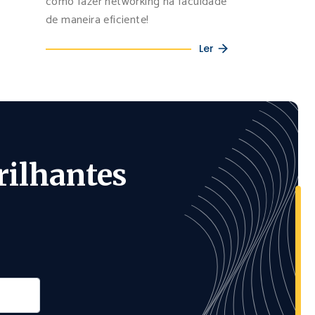
como fazer networking na faculdade
de maneira eficiente!
Ler
rilhantes