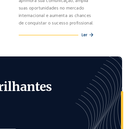
aprimora sua comunicação, amplia
suas oportunidades no mercado
internacional e aumenta as chances
de conquistar o sucesso profissional.
Ler
rilhantes