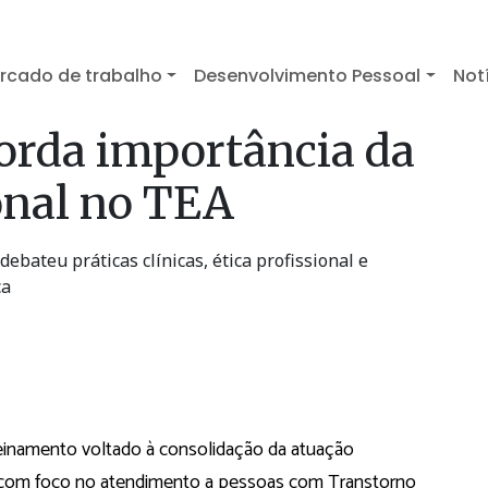
rcado de trabalho
Desenvolvimento Pessoal
Not
orda importância da
onal no TEA
ebateu práticas clínicas, ética profissional e
ca
reinamento voltado à consolidação da atuação
al, com foco no atendimento a pessoas com Transtorno