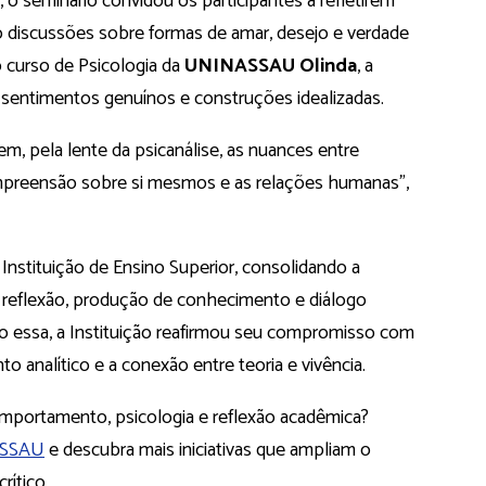
, o seminário convidou os participantes a refletirem
o discussões sobre formas de amar, desejo e verdade
 curso de Psicologia da
UNINASSAU Olinda
, a
re sentimentos genuínos e construções idealizadas.
m, pela lente da psicanálise, as nuances entre
compreensão sobre si mesmos e as relações humanas”,
Instituição de Ensino Superior, consolidando a
eflexão, produção de conhecimento e diálogo
omo essa, a Instituição reafirmou seu compromisso com
o analítico e a conexão entre teoria e vivência.
mportamento, psicologia e reflexão acadêmica?
ASSAU
e descubra mais iniciativas que ampliam o
ítico.