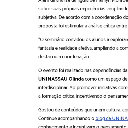
Além da análise da figura de Marilyn Monroe
sobre suas próprias experiências, ampliand
subjetiva. De acordo com a coordenação do
proposta foi estimular a análise crítica ent
“O seminário convidou os alunos a explorare
fantasia e realidade afetiva, ampliando a 
destacou a coordenação.
O evento foi realizado nas dependências da 
UNINASSAU Olinda
como um espaço de r
interdisciplinar. Ao promover iniciativas c
a formação crítica, incentivando o pensament
Gostou de conteúdos que unem cultura, co
Continue acompanhando o
blog da UNIN
conhecimento e incentivam o pensamento cr