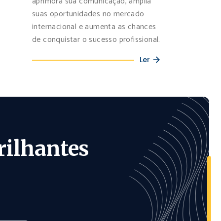
aprimora sua comunicação, amplia
suas oportunidades no mercado
internacional e aumenta as chances
de conquistar o sucesso profissional.
Ler
rilhantes