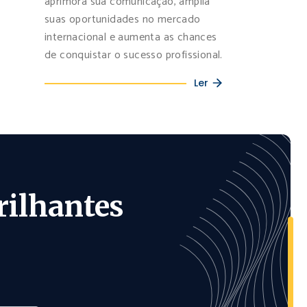
aprimora sua comunicação, amplia
suas oportunidades no mercado
internacional e aumenta as chances
de conquistar o sucesso profissional.
Ler
rilhantes