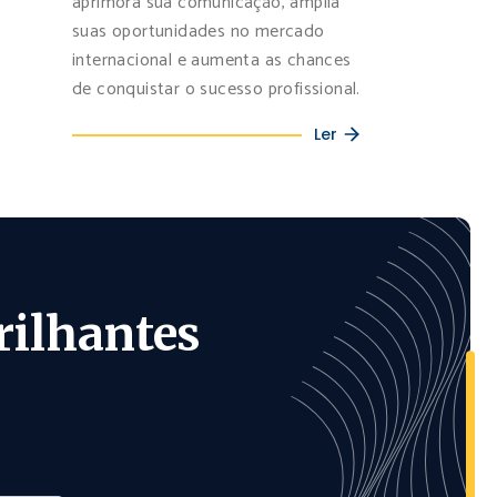
aprimora sua comunicação, amplia
suas oportunidades no mercado
internacional e aumenta as chances
de conquistar o sucesso profissional.
Ler
rilhantes