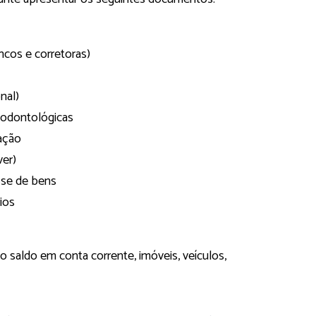
cos e corretoras)
nal)
odontológicas
ação
ver)
se de bens
ios
aldo em conta corrente, imóveis, veículos,