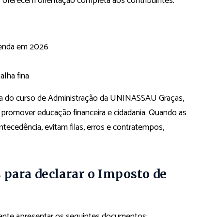
s oferecem orientação completa aos contribuintes.
Renda em 2026
alha fina
ra do curso de Administração da UNINASSAU Graças,
 promover educação financeira e cidadania. Quando as
cedência, evitam filas, erros e contratempos,
para declarar o Imposto de
rtante apresentar os seguintes documentos: