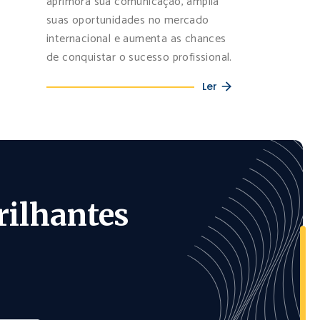
aprimora sua comunicação, amplia
suas oportunidades no mercado
internacional e aumenta as chances
de conquistar o sucesso profissional.
Ler
rilhantes