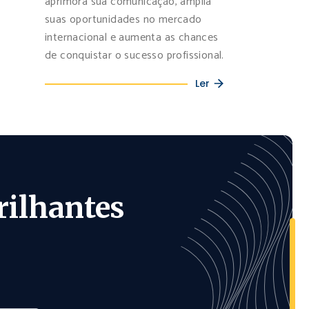
aprimora sua comunicação, amplia
suas oportunidades no mercado
internacional e aumenta as chances
de conquistar o sucesso profissional.
Ler
rilhantes