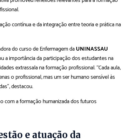
iativa promoveu reflexões relevantes para a formação
issional.
ação contínua e da integração entre teoria e prática na
nadora do curso de Enfermagem da
UNINASSAU
ltou a importância da participação dos estudantes na
dades extrassala na formação profissional. “Cada aula,
penas o profissional, mas um ser humano sensível às
das”, destacou.
ção com a formação humanizada dos futuros
stão e atuação da