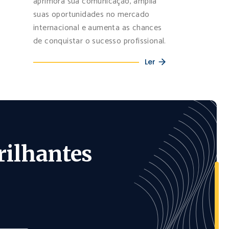
aprimora sua comunicação, amplia
suas oportunidades no mercado
internacional e aumenta as chances
de conquistar o sucesso profissional.
Ler
rilhantes