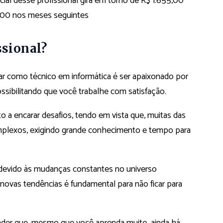
inicial desse profissional gira em torno de R$ 1.655,00
,00 nos meses seguintes
ssional?
car como técnico em informática é ser apaixonado por
ssibilitando que você trabalhe com satisfação.
to a encarar desafios, tendo em vista que, muitas das
plexos, exigindo grande conhecimento e tempo para
 devido às mudanças constantes no universo
 novas tendências é fundamental para não ficar para
nder que, mesmo que você aprenda muito, ainda há