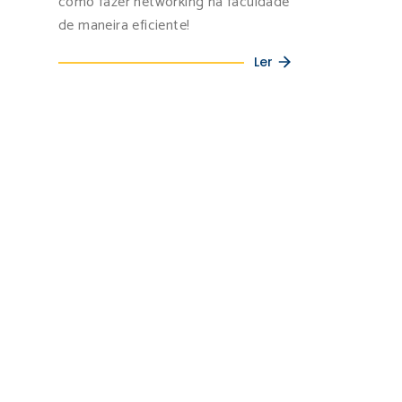
como fazer networking na faculdade
de maneira eficiente!
Ler